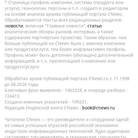
* Страница-профиль компании, системы (продукта или
услуги), технологии, персоны и т.п. создается редактором
на основе анализа архива публикаций портала CNews.
Обрабатываются тексты всех редакционных разделов
(
новости
, включая "Главные новости",
статьи
,
аналитические обзоры рынков, интервью, а также
содержание партнёрских проектов). Таким образом, чем
больше публикаций на CNews было с именем компании
или продукта/услуги, тем более информативен профиль.
Профиль может быть дополнен (обогащен) дополнительной
информацией, в т.ч. презентацией о компании или
продукте/услуге.
Обработан архив публикаций портала CNews.ru c 11.1998
до 08.2026 годы.
Ключевых фраз выявлено - 1463328, в очереди разбора -
724413.
Создано именных указателей - 199231.
Редакция Индексной книги CNews -
book@cnews.ru
Читатели CNews — это руководители и сотрудники одной
из самых успешных отраслей российской экономики:
индустрии информационных технологий. Ядро аудитории
составляют топ-менеджеры и технические специалисты