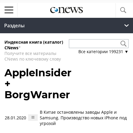
Разделы
Индексная книга (каталог)
CNews
*
Все категории
199231
▼
Получите все материалы
CNews по ключевому слову
AppleInsider
+
BorgWarner
В Китае остановлены заводы Apple и
28.01.2020
Samsung. Производство новых iPhone под
угрозой