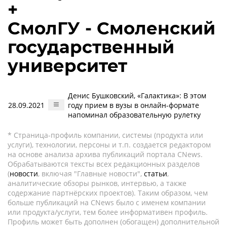
+
СмолГУ - Смоленский
государственный
университет
Денис Бушковский, «Галактика»: В этом
28.09.2021
году прием в вузы в онлайн-формате
напоминал образовательную рулетку
* Страница-профиль компании, системы (продукта или
услуги), технологии, персоны и т.п. создается редактором
на основе анализа архива публикаций портала CNews.
Обрабатываются тексты всех редакционных разделов
(
новости
, включая "Главные новости",
статьи
,
аналитические обзоры рынков, интервью, а также
содержание партнёрских проектов). Таким образом, чем
больше публикаций на CNews было с именем компании
или продукта/услуги, тем более информативен профиль.
Профиль может быть дополнен (обогащен) дополнительной