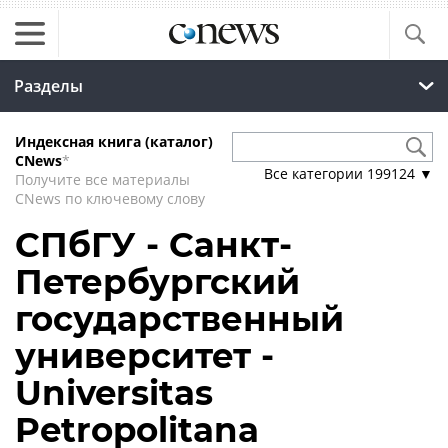
Разделы
Индексная книга (каталог)
CNews
*
Все категории
199124
▼
Получите все материалы
CNews по ключевому слову
СПбГУ - Санкт-
Петербургский
государственный
университет -
Universitas
Petropolitana