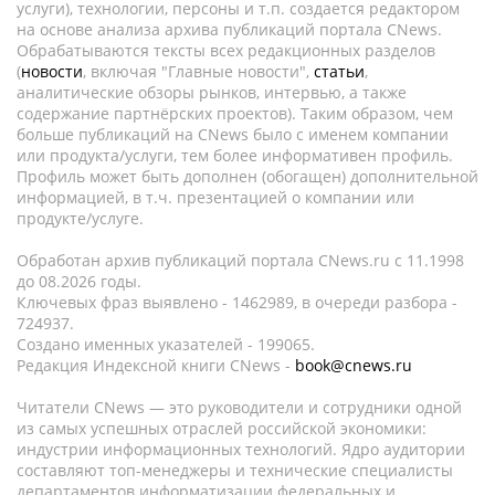
услуги), технологии, персоны и т.п. создается редактором
на основе анализа архива публикаций портала CNews.
Обрабатываются тексты всех редакционных разделов
(
новости
, включая "Главные новости",
статьи
,
аналитические обзоры рынков, интервью, а также
содержание партнёрских проектов). Таким образом, чем
больше публикаций на CNews было с именем компании
или продукта/услуги, тем более информативен профиль.
Профиль может быть дополнен (обогащен) дополнительной
информацией, в т.ч. презентацией о компании или
продукте/услуге.
Обработан архив публикаций портала CNews.ru c 11.1998
до 08.2026 годы.
Ключевых фраз выявлено - 1462989, в очереди разбора -
724937.
Создано именных указателей - 199065.
Редакция Индексной книги CNews -
book@cnews.ru
Читатели CNews — это руководители и сотрудники одной
из самых успешных отраслей российской экономики:
индустрии информационных технологий. Ядро аудитории
составляют топ-менеджеры и технические специалисты
департаментов информатизации федеральных и