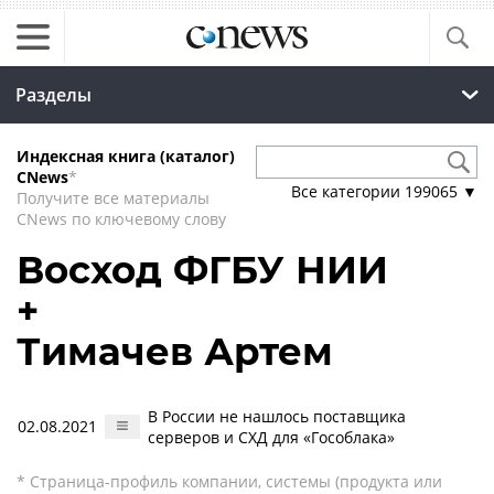
Разделы
Индексная книга (каталог)
CNews
*
Все категории
199065
▼
Получите все материалы
CNews по ключевому слову
Восход ФГБУ НИИ
+
Тимачев Артем
В России не нашлось поставщика
02.08.2021
серверов и СХД для «Гособлака»
* Страница-профиль компании, системы (продукта или