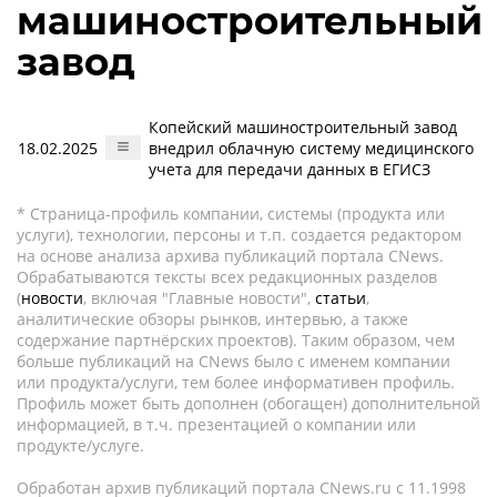
машиностроительный
завод
Копейский машиностроительный завод
18.02.2025
внедрил облачную систему медицинского
учета для передачи данных в ЕГИСЗ
* Страница-профиль компании, системы (продукта или
услуги), технологии, персоны и т.п. создается редактором
на основе анализа архива публикаций портала CNews.
Обрабатываются тексты всех редакционных разделов
(
новости
, включая "Главные новости",
статьи
,
аналитические обзоры рынков, интервью, а также
содержание партнёрских проектов). Таким образом, чем
больше публикаций на CNews было с именем компании
или продукта/услуги, тем более информативен профиль.
Профиль может быть дополнен (обогащен) дополнительной
информацией, в т.ч. презентацией о компании или
продукте/услуге.
Обработан архив публикаций портала CNews.ru c 11.1998