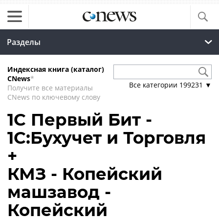
Разделы
Индексная книга (каталог)
CNews
*
Все категории
199231
▼
Получите все материалы
CNews по ключевому слову
1С Первый Бит -
1С:Бухучет и Торговля
+
КМЗ - Копейский
машзавод -
Копейский