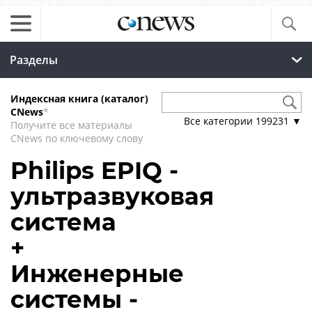
Разделы
Индексная книга (каталог)
CNews
*
Все категории
199231
▼
Получите все материалы
CNews по ключевому слову
Philips EPIQ -
ультразвуковая
система
+
Инженерные
системы -