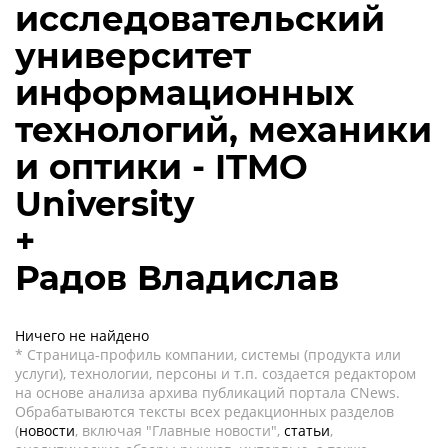
исследовательский
университет
информационных
технологий, механики
и оптики - ITMO
University
+
Радов Владислав
Ничего не найдено
* Страница-профиль компании, системы (продукта или
услуги), технологии, персоны и т.п. создается редактором
на основе анализа архива публикаций портала CNews.
Обрабатываются тексты всех редакционных разделов
(
новости
, включая "Главные новости",
статьи
,