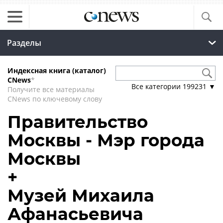
Разделы
Индексная книга (каталог)
CNews
*
Все категории
199231
▼
Получите все материалы
CNews по ключевому слову
Правительство
Москвы - Мэр города
Москвы
+
Музей Михаила
Афанасьевича