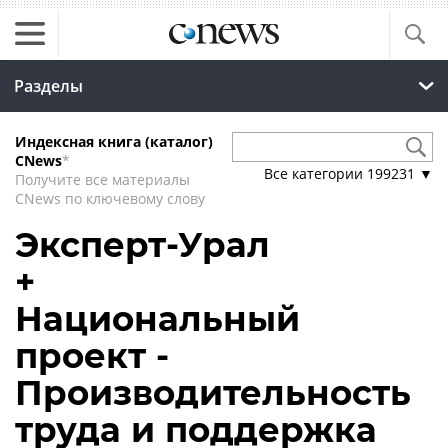
Разделы
Индексная книга (каталог)
CNews
*
Все категории
199231
▼
Получите все материалы
CNews по ключевому слову
Эксперт-Урал
+
Национальный
проект -
Производительность
труда и поддержка