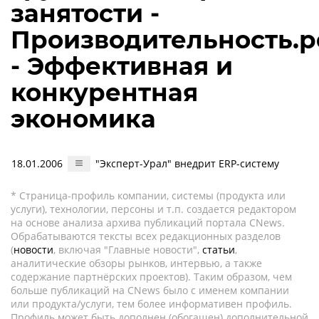
занятости -
Производительность.
- Эффективная и
конкурентная
экономика
18.01.2006
"Эксперт-Урал" внедрит ERP-систему
* Страница-профиль компании, системы (продукта или
услуги), технологии, персоны и т.п. создается редактором
на основе анализа архива публикаций портала CNews.
Обрабатываются тексты всех редакционных разделов
(
новости
, включая "Главные новости",
статьи
,
аналитические обзоры рынков, интервью, а также
содержание партнёрских проектов). Таким образом, чем
больше публикаций на CNews было с именем компании
или продукта/услуги, тем более информативен профиль.
Профиль может быть дополнен (обогащен) дополнительной