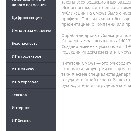
тексты всех редакционных раздел
нового поколения
обзоры рынков, интервью, а такж
публикаций на CNews было с име
Цифровизация
профиль. Профиль может быть до
презентацией о компании или про
Импортозамещение
Обработан архив публикаций порт
Ключевых фраз выявлено - 146332
Безопасность
Создано именных указателей - 19
Редакция Индексной книги CNews
ИТ в госсекторе
Читатели CNews — это руководит
экономики: индустрии информаци
ИТ в банках
технические специалисты депар
государственной власти, банков,
ИТ в торговле
руководители и сотрудники комп
Телеком
Интернет
ИТ-бизнес