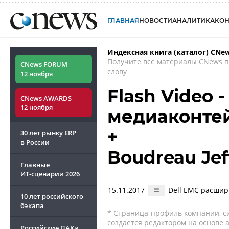
ГЛАВНАЯ
НОВОСТИ
АНАЛИТИКА
КО
Индексная книга (каталог) CNe
Получите все материалы CNews 
CNews FORUM
слову
12 ноября
Flash Video 
CNews AWARDS
12 ноября
медиаконте
+
30 лет рынку ERP
в России
Boudreau Je
Главные
ИТ-сценарии
2026
15.11.2017
Dell EMC расшири
10 лет российского
бэкапа
* Страница-профиль компании, сис
создается редактором на основе
Российские ПАКи