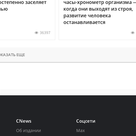
остепенно заселяет
часы-хронометр организма 
нью
когда они выходят из строя,
развитие человека
останавливается
36397
КАЗАТЬ ЕЩЕ
CNews
Соцсети
Об издании
Max