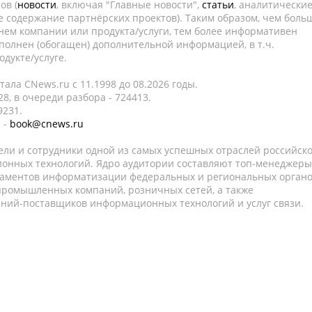
ов (
новости
, включая "Главные новости",
статьи
, аналитически
е содержание партнёрских проектов). Таким образом, чем боль
нем компании или продукта/услуги, тем более информативен
полнен (обогащен) дополнительной информацией, в т.ч.
дукте/услуге.
ала CNews.ru c 11.1998 до 08.2026 годы.
8, в очереди разбора - 724413.
9231.
 -
book@cnews.ru
ели и сотрудники одной из самых успешных отраслей российск
онных технологий. Ядро аудитории составляют топ-менеджеры
таментов информатизации федеральных и региональных орган
 промышленных компаний, розничных сетей, а также
аний-поставщиков информационных технологий и услуг связи.