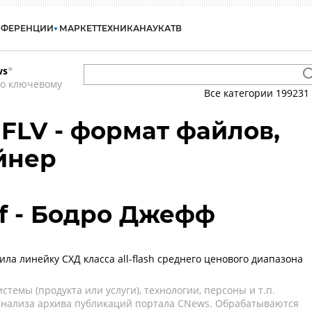
НФЕРЕНЦИИ
МАРКЕТ
ТЕХНИКА
НАУКА
ТВ
ws
*
по ключевому
Все категории
199231
- FLV - формат файлов,
йнер
ff - Бодро Джефф
ла линейку СХД класса all-flash среднего ценового диапазона
темы (продукта или услуги), технологии, персоны и т.п.
 анализа архива публикаций портала CNews. Обрабатываются