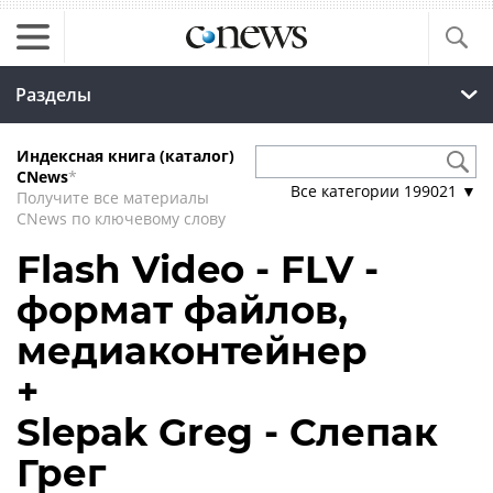
Разделы
Индексная книга (каталог)
CNews
*
Все категории
199021
▼
Получите все материалы
CNews по ключевому слову
Flash Video - FLV -
формат файлов,
медиаконтейнер
+
Slepak Greg - Слепак
Грег