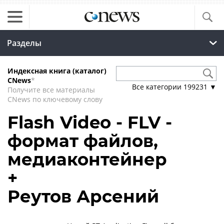
Разделы
Индексная книга (каталог)
CNews
*
Все категории
199231
▼
Получите все материалы
CNews по ключевому слову
Flash Video - FLV -
формат файлов,
медиаконтейнер
+
Реутов Арсений