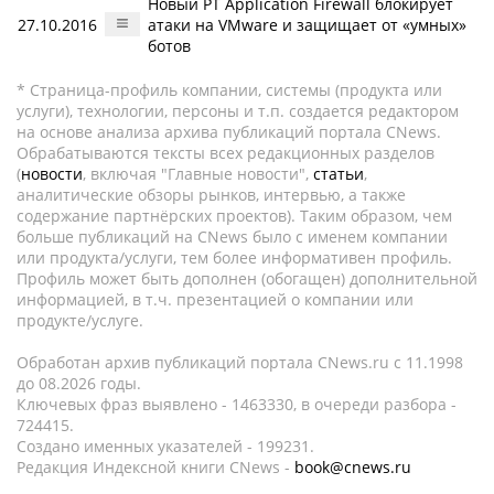
Новый PT Application Firewall блокирует
27.10.2016
атаки на VMware и защищает от «умных»
ботов
* Страница-профиль компании, системы (продукта или
услуги), технологии, персоны и т.п. создается редактором
на основе анализа архива публикаций портала CNews.
Обрабатываются тексты всех редакционных разделов
(
новости
, включая "Главные новости",
статьи
,
аналитические обзоры рынков, интервью, а также
содержание партнёрских проектов). Таким образом, чем
больше публикаций на CNews было с именем компании
или продукта/услуги, тем более информативен профиль.
Профиль может быть дополнен (обогащен) дополнительной
информацией, в т.ч. презентацией о компании или
продукте/услуге.
Обработан архив публикаций портала CNews.ru c 11.1998
до 08.2026 годы.
Ключевых фраз выявлено - 1463330, в очереди разбора -
724415.
Создано именных указателей - 199231.
Редакция Индексной книги CNews -
book@cnews.ru