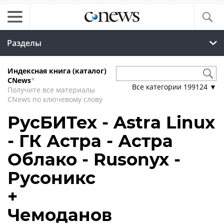
Разделы
Индексная книга (каталог)
CNews
*
Все категории
199124
▼
Получите все материалы
CNews по ключевому слову
РусБИТех - Astra Linux
- ГК Астра - Астра
Облако - Rusonyx -
Русоникс
+
Чемоданов