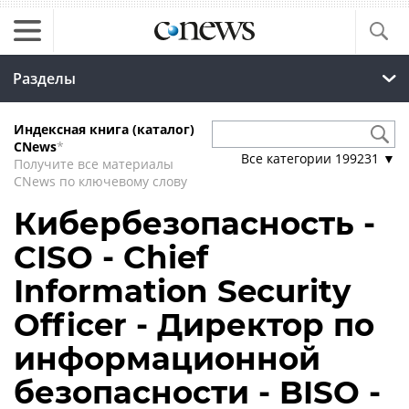
Разделы
Индексная книга (каталог)
CNews
*
Все категории
199231
▼
Получите все материалы
CNews по ключевому слову
Кибербезопасность -
CISO - Chief
Information Security
Officer - Директор по
информационной
безопасности - BISO -