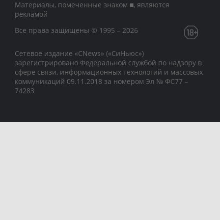
Материалы, помеченные знаком ■, являются
рекламой
Все права защищены © 1995 – 2026
Сетевое издание «CNews» («СиНьюс»)
зарегистрировано Федеральной службой по надзору в
сфере связи, информационных технологий и массовых
коммуникаций 09.11.2018 за номером Эл № ФС77 –
74283