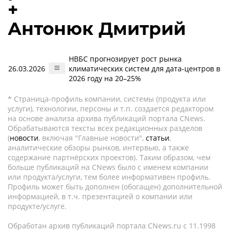
+
Антонюк Дмитрий
НВБС прогнозирует рост рынка
26.03.2026
климатических систем для дата-центров в
2026 году на 20–25%
* Страница-профиль компании, системы (продукта или
услуги), технологии, персоны и т.п. создается редактором
на основе анализа архива публикаций портала CNews.
Обрабатываются тексты всех редакционных разделов
(
новости
, включая "Главные новости",
статьи
,
аналитические обзоры рынков, интервью, а также
содержание партнёрских проектов). Таким образом, чем
больше публикаций на CNews было с именем компании
или продукта/услуги, тем более информативен профиль.
Профиль может быть дополнен (обогащен) дополнительной
информацией, в т.ч. презентацией о компании или
продукте/услуге.
Обработан архив публикаций портала CNews.ru c 11.1998