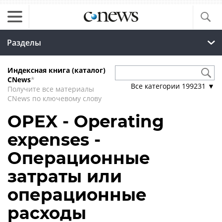
Разделы
Индексная книга (каталог)
CNews
*
Все категории
199231
▼
Получите все материалы
CNews по ключевому слову
OPEX - Operating
expenses -
Операционные
затраты или
операционные
расходы