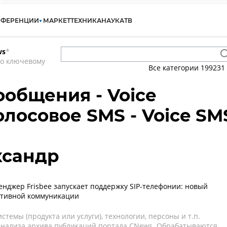
НФЕРЕНЦИИ
МАРКЕТ
ТЕХНИКА
НАУКА
ТВ
ws
*
по ключевому
Все категории
199231
ообщения - Voice
олосовое SMS - Voice SM
ксандр
енджер Frisbee запускает поддержку SIP-телефонии: новый
ативной коммуникации
темы (продукта или услуги), технологии, персоны и т.п.
 анализа архива публикаций портала CNews. Обрабатываются