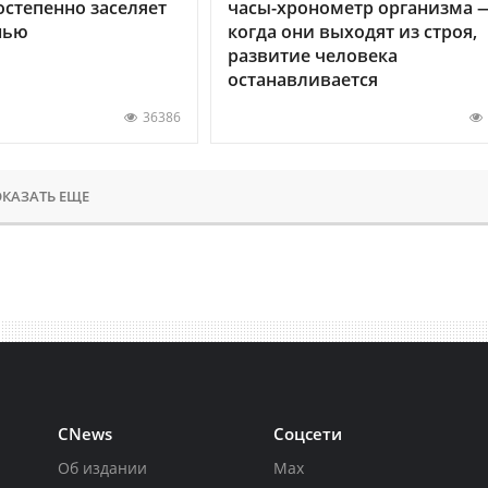
остепенно заселяет
часы-хронометр организма 
нью
когда они выходят из строя,
развитие человека
останавливается
36386
КАЗАТЬ ЕЩЕ
CNews
Соцсети
Об издании
Max