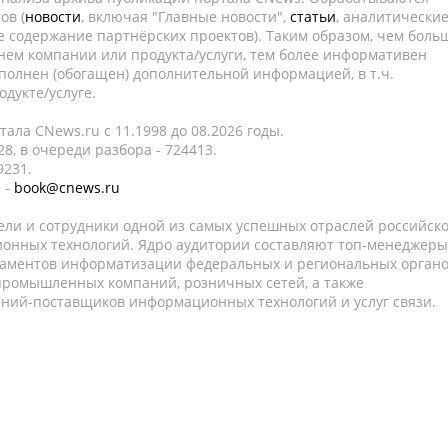
ов (
новости
, включая "Главные новости",
статьи
, аналитически
е содержание партнёрских проектов). Таким образом, чем боль
нем компании или продукта/услуги, тем более информативен
полнен (обогащен) дополнительной информацией, в т.ч.
дукте/услуге.
ала CNews.ru c 11.1998 до 08.2026 годы.
8, в очереди разбора - 724413.
9231.
 -
book@cnews.ru
ели и сотрудники одной из самых успешных отраслей российск
онных технологий. Ядро аудитории составляют топ-менеджеры
таментов информатизации федеральных и региональных орган
 промышленных компаний, розничных сетей, а также
аний-поставщиков информационных технологий и услуг связи.