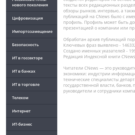
нового поколения
тексты всех редакционных раздел
обзоры рынков, интервью, а такж
публикаций на CNews было с име
Цифровизация
профиль. Профиль может быть до
презентацией о компании или про
Импортозамещение
Обработан архив публикаций порт
Безопасность
Ключевых фраз выявлено - 146332
Создано именных указателей - 19
Редакция Индексной книги CNews
ИТ в госсекторе
Читатели CNews — это руководит
ИТ в банках
экономики: индустрии информаци
технические специалисты депар
ИТ в торговле
государственной власти, банков,
руководители и сотрудники комп
Телеком
Интернет
ИТ-бизнес