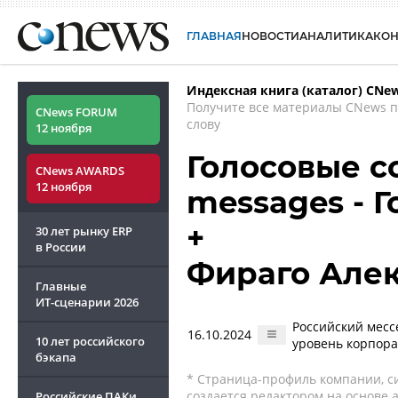
ГЛАВНАЯ
НОВОСТИ
АНАЛИТИКА
КО
Индексная книга (каталог) CNe
Получите все материалы CNews 
CNews FORUM
слову
12 ноября
Голосовые с
CNews AWARDS
12 ноября
messages - Г
+
30 лет рынку ERP
в России
Фираго Але
Главные
ИТ-сценарии
2026
Российский месс
16.10.2024
10 лет российского
уровень корпор
бэкапа
* Страница-профиль компании, сис
создается редактором на основе
Российские ПАКи