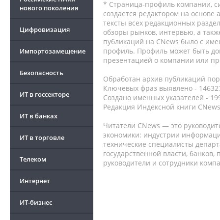
* Страница-профиль компании, сис
нового поколения
создается редактором на основе
тексты всех редакционных раздел
Цифровизация
обзоры рынков, интервью, а такж
публикаций на CNews было с име
профиль. Профиль может быть до
Импортозамещение
презентацией о компании или про
Безопасность
Обработан архив публикаций порт
Ключевых фраз выявлено - 146327
ИТ в госсекторе
Создано именных указателей - 19
Редакция Индексной книги CNews
ИТ в банках
Читатели CNews — это руководит
экономики: индустрии информаци
ИТ в торговле
технические специалисты депар
государственной власти, банков,
Телеком
руководители и сотрудники комп
Интернет
ИТ-бизнес