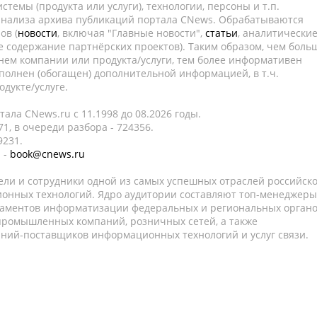
темы (продукта или услуги), технологии, персоны и т.п.
 анализа архива публикаций портала CNews. Обрабатываются
ов (
новости
, включая "Главные новости",
статьи
, аналитически
е содержание партнёрских проектов). Таким образом, чем боль
нем компании или продукта/услуги, тем более информативен
полнен (обогащен) дополнительной информацией, в т.ч.
дукте/услуге.
ала CNews.ru c 11.1998 до 08.2026 годы.
1, в очереди разбора - 724356.
9231.
 -
book@cnews.ru
ели и сотрудники одной из самых успешных отраслей российск
онных технологий. Ядро аудитории составляют топ-менеджеры
таментов информатизации федеральных и региональных орган
 промышленных компаний, розничных сетей, а также
аний-поставщиков информационных технологий и услуг связи.