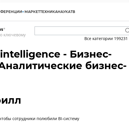
НФЕРЕНЦИИ
МАРКЕТ
ТЕХНИКА
НАУКА
ТВ
ws
*
по ключевому
Все категории
199231
 intelligence - Бизнес-
 Аналитические бизнес-
рилл
 чтобы сотрудники полюбили BI-систему