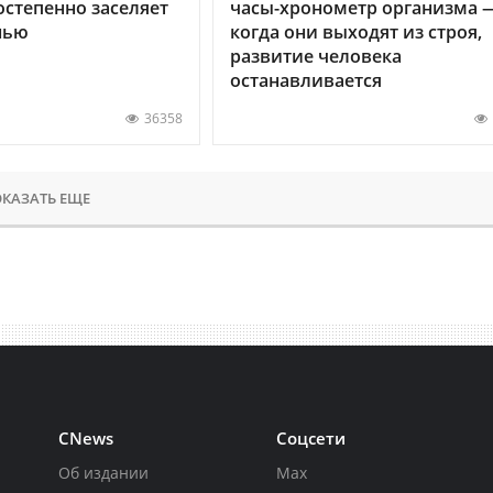
остепенно заселяет
часы-хронометр организма 
нью
когда они выходят из строя,
развитие человека
останавливается
36358
КАЗАТЬ ЕЩЕ
CNews
Соцсети
Об издании
Max