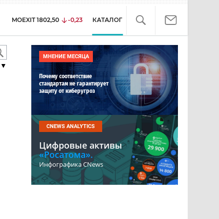
MOEXIT
1802,50
-0,23
КАТАЛОГ
МНЕНИЕ МЕСЯЦА
▼
Почему соответствие
стандартам не гарантирует
защиту от киберугроз
CNEWS ANALYTICS
Цифровые активы
«Росатома».
Инфографика CNews