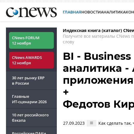
ГЛАВНАЯ
НОВОСТИ
АНАЛИТИКА
КО
Индексная книга (каталог) CNe
Получите все материалы CNews 
CNews FORUM
слову
12 ноября
BI - Business
CNews AWARDS
12 ноября
аналитика -
приложения
30 лет рынку ERP
в России
+
Главные
Федотов Ки
ИТ-сценарии
2026
10 лет российского
бэкапа
27.09.2023
Как сделать так,
Российские ПАКи