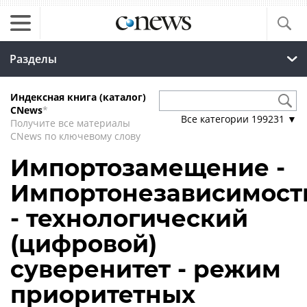
Разделы
Индексная книга (каталог)
CNews
*
Все категории
199231
▼
Получите все материалы
CNews по ключевому слову
Импортозамещение -
Импортонезависимост
- технологический
(цифровой)
суверенитет - режим
приоритетных