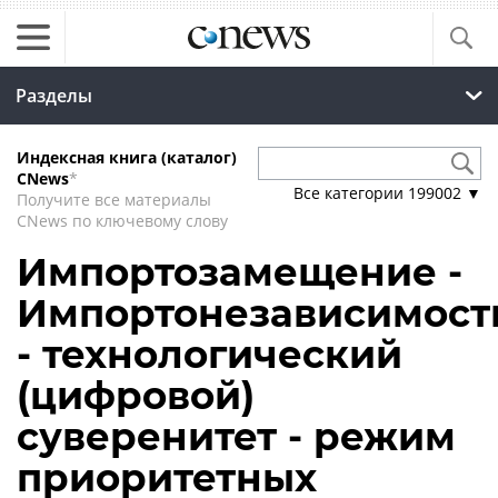
Разделы
Индексная книга (каталог)
CNews
*
Все категории
199002
▼
Получите все материалы
CNews по ключевому слову
Импортозамещение -
Импортонезависимост
- технологический
(цифровой)
суверенитет - режим
приоритетных