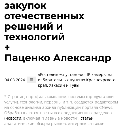
закупок
отечественных
решений и
технологий
+
Паценко Александр
«Ростелеком» установил IP-камеры на
04.03.2024
избирательных пунктах Красноярского
края, Хакасии и Тувы
* Страница-профиль компании, системы (продукта или
услуги), технологии, персоны и т.п. создается редактором
на основе анализа архива публикаций портала CNews.
Обрабатываются тексты всех редакционных разделов
(
новости
, включая "Главные новости",
статьи
,
аналитические обзоры рынков, интервью, а также