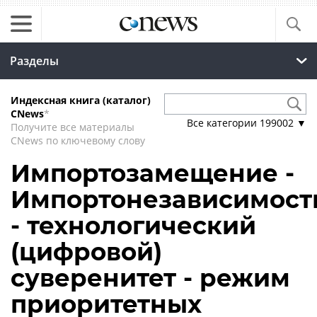
Разделы
Индексная книга (каталог)
CNews
*
Все категории
199002
▼
Получите все материалы
CNews по ключевому слову
Импортозамещение -
Импортонезависимост
- технологический
(цифровой)
суверенитет - режим
приоритетных