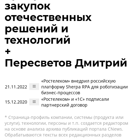
закупок
отечественных
решений и
технологий
+
Пересветов Дмитрий
«Ростелеком» внедрил российскую
21.11.2022
платформу Sherpa RPA для роботизации
бизнес-процессов
«Ростелеком» и «1С» подписали
15.12.2020
партнерский договор
* Страница-профиль компании, системы (продукта или
услуги), технологии, персоны и т.п. создается редактором
на основе анализа архива публикаций портала CNews.
Обрабатываются тексты всех редакционных разделов