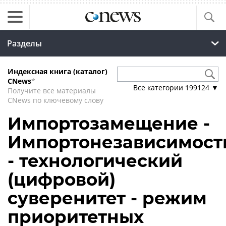
Разделы
Индексная книга (каталог)
CNews
*
Все категории
199124
▼
Получите все материалы
CNews по ключевому слову
Импортозамещение -
Импортонезависимост
- технологический
(цифровой)
суверенитет - режим
приоритетных