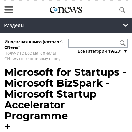
Разделы
Индексная книга (каталог)
CNews
*
Все категории
199231
▼
Получите все материалы
CNews по ключевому слову
Microsoft for Startups -
Microsoft BizSpark -
Microsoft Startup
Accelerator
Programme
+