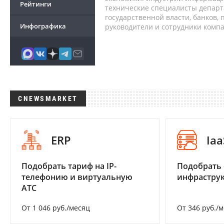
Рейтинги
технические специалисты депар
государственной власти, банков,
Инфографика
руководители и сотрудники комп
CNEWSMARKET
ERP
Iaa
Подобрать тариф на IP-
Подобрать
телефонию и виртуальную
инфраструк
АТС
От 1 046 руб./месяц
От 346 руб./