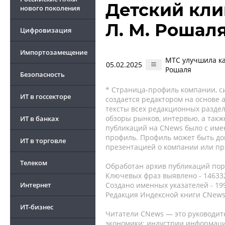
Детский кл
нового поколения
Л. М. Рошал
Цифровизация
Импортозамещение
МТС улучшила ка
05.02.2025
Рошаля
Безопасность
* Страница-профиль компании, сис
ИТ в госсекторе
создается редактором на основе
тексты всех редакционных раздел
обзоры рынков, интервью, а такж
ИТ в банках
публикаций на CNews было с име
профиль. Профиль может быть до
ИТ в торговле
презентацией о компании или про
Телеком
Обработан архив публикаций порт
Ключевых фраз выявлено - 146332
Интернет
Создано именных указателей - 19
Редакция Индексной книги CNews
ИТ-бизнес
Читатели CNews — это руководит
экономики: индустрии информаци