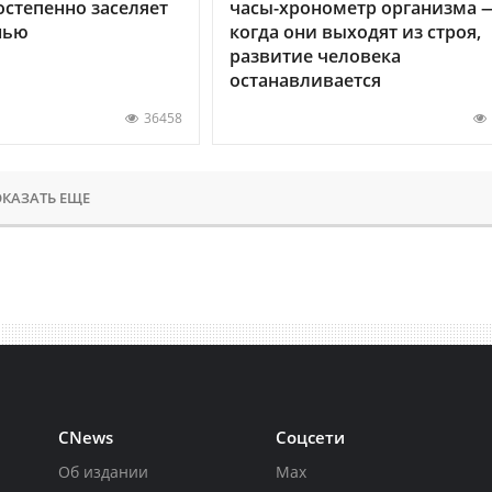
остепенно заселяет
часы-хронометр организма 
нью
когда они выходят из строя,
развитие человека
останавливается
36458
КАЗАТЬ ЕЩЕ
CNews
Соцсети
Об издании
Max