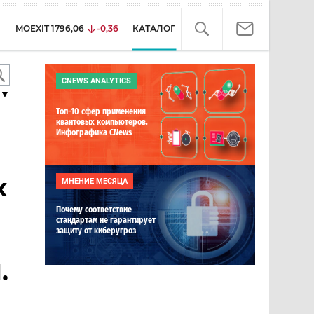
MOEXIT
1796,06
-0,36
КАТАЛОГ
CNEWS ANALYTICS
▼
Топ-10 сфер применения
квантовых компьютеров.
Инфографика CNews
х
МНЕНИЕ МЕСЯЦА
Почему соответствие
стандартам не гарантирует
защиту от киберугроз
.