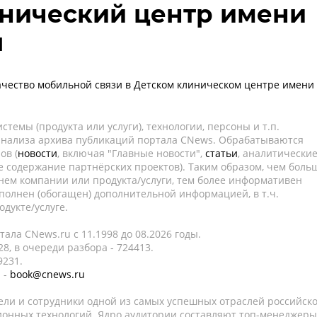
инический центр имени
я
чество мобильной связи в Детском клиническом центре имени
темы (продукта или услуги), технологии, персоны и т.п.
 анализа архива публикаций портала CNews. Обрабатываются
ов (
новости
, включая "Главные новости",
статьи
, аналитически
е содержание партнёрских проектов). Таким образом, чем боль
нем компании или продукта/услуги, тем более информативен
полнен (обогащен) дополнительной информацией, в т.ч.
дукте/услуге.
ала CNews.ru c 11.1998 до 08.2026 годы.
8, в очереди разбора - 724413.
9231.
 -
book@cnews.ru
ели и сотрудники одной из самых успешных отраслей российск
онных технологий. Ядро аудитории составляют топ-менеджеры