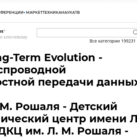
НФЕРЕНЦИИ
МАРКЕТ
ТЕХНИКА
НАУКА
ТВ
ws
*
по ключевому
Все категории
199231
ng-Term Evolution -
спроводной
остной передачи данны
 М. Рошаля - Детский
ический центр имени Л
ДКЦ им. Л. М. Рошаля -