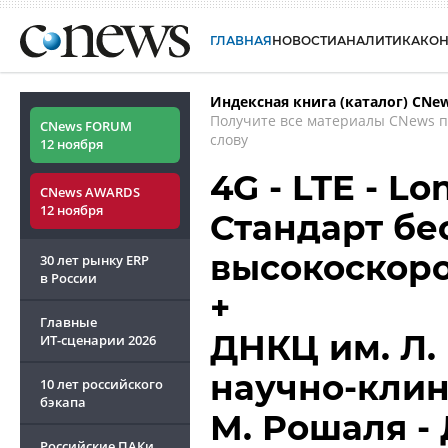
ГЛАВНАЯ
НОВОСТИ
АНАЛИТИКА
КО
Индексная книга (каталог) CNe
Получите все материалы CNews 
CNews FORUM
слову
12 ноября
4G - LTE - Lo
CNews AWARDS
12 ноября
Стандарт бе
высокоскор
30 лет рынку ERP
в России
+
Главные
ДНКЦ им. Л.
ИТ-сценарии
2026
научно-клин
10 лет российского
бэкапа
М. Рошаля - 
Российские ПАКи