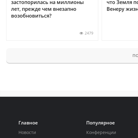
застопорилась на миллионы
что Земля п
лет, прежде чем внезапно
Венеру жиз
возобновиться?
2479
ПО
Главное
Популярное
Новости
Конференции