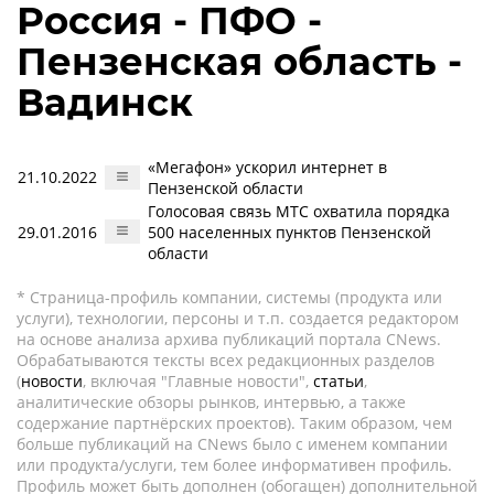
Россия - ПФО -
Пензенская область -
Вадинск
«Мегафон» ускорил интернет в
21.10.2022
Пензенской области
Голосовая связь МТС охватила порядка
29.01.2016
500 населенных пунктов Пензенской
области
* Страница-профиль компании, системы (продукта или
услуги), технологии, персоны и т.п. создается редактором
на основе анализа архива публикаций портала CNews.
Обрабатываются тексты всех редакционных разделов
(
новости
, включая "Главные новости",
статьи
,
аналитические обзоры рынков, интервью, а также
содержание партнёрских проектов). Таким образом, чем
больше публикаций на CNews было с именем компании
или продукта/услуги, тем более информативен профиль.
Профиль может быть дополнен (обогащен) дополнительной