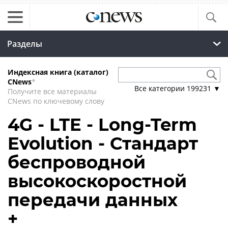
Разделы
Индексная книга (каталог)
CNews
*
Все категории
199231
▼
Получите все материалы
CNews по ключевому слову
4G - LTE - Long-Term
Evolution - Стандарт
беспроводной
высокоскоростной
передачи данных
+