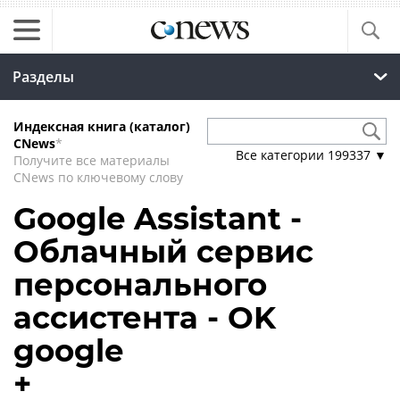
Разделы
Индексная книга (каталог)
CNews
*
Все категории
199337
▼
Получите все материалы
CNews по ключевому слову
Google Assistant -
Облачный сервис
персонального
ассистента - OK
google
+