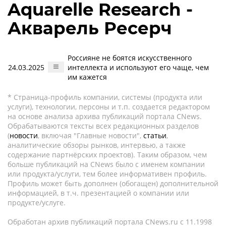
Aquarelle Research -
Акварель Ресерч
Россияне не боятся искусственного
24.03.2025
интеллекта и используют его чаще, чем
им кажется
* Страница-профиль компании, системы (продукта или
услуги), технологии, персоны и т.п. создается редактором
на основе анализа архива публикаций портала CNews.
Обрабатываются тексты всех редакционных разделов
(
новости
, включая "Главные новости",
статьи
,
аналитические обзоры рынков, интервью, а также
содержание партнёрских проектов). Таким образом, чем
больше публикаций на CNews было с именем компании
или продукта/услуги, тем более информативен профиль.
Профиль может быть дополнен (обогащен) дополнительной
информацией, в т.ч. презентацией о компании или
продукте/услуге.
Обработан архив публикаций портала CNews.ru c 11.1998