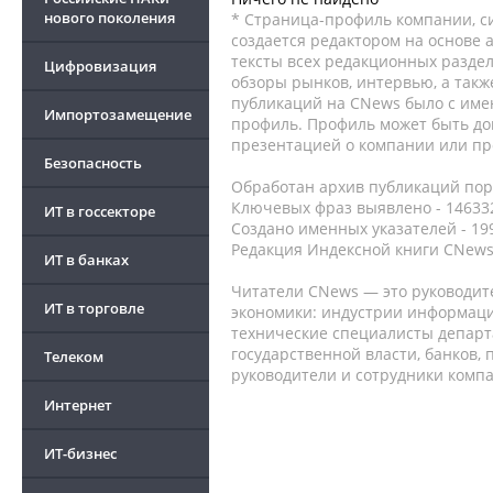
нового поколения
* Страница-профиль компании, сис
создается редактором на основе
тексты всех редакционных раздел
Цифровизация
обзоры рынков, интервью, а такж
публикаций на CNews было с име
Импортозамещение
профиль. Профиль может быть до
презентацией о компании или про
Безопасность
Обработан архив публикаций порт
Ключевых фраз выявлено - 146332
ИТ в госсекторе
Создано именных указателей - 19
Редакция Индексной книги CNews
ИТ в банках
Читатели CNews — это руководит
ИТ в торговле
экономики: индустрии информаци
технические специалисты депар
государственной власти, банков,
Телеком
руководители и сотрудники комп
Интернет
ИТ-бизнес