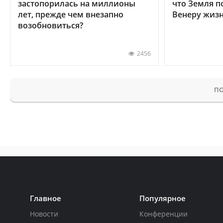
застопорилась на миллионы
что Земля п
лет, прежде чем внезапно
Венеру жиз
возобновиться?
2456
ПО
Главное
Популярное
Новости
Конференции