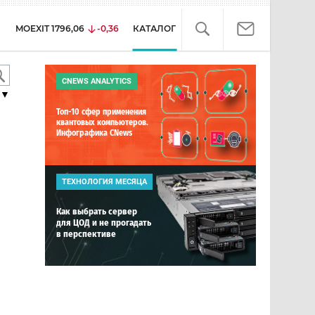
MOEXIT
1796,06
-0,36
КАТАЛОГ
CNEWS ANALYTICS
▼
Топ-10 сфер применения
квантовых компьютеров.
Инфографика CNews
ТЕХНОЛОГИЯ МЕСЯЦА
Как выбрать сервер
для ЦОД и не прогадать
в перспективе