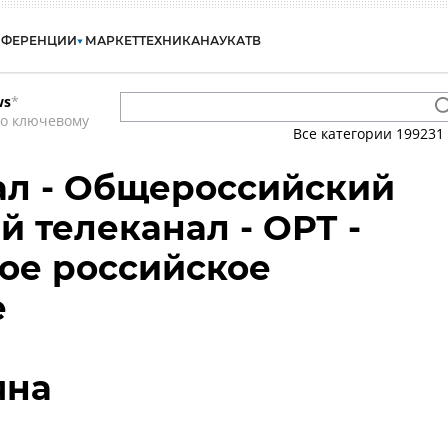
НФЕРЕНЦИИ
МАРКЕТ
ТЕХНИКА
НАУКА
ТВ
ws
*
по ключевому
Все категории
199231
ал - Общероссийский
 телеканал - ОРТ -
ое российское
е
яна