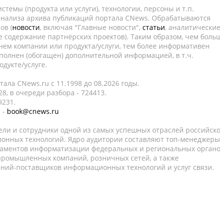
темы (продукта или услуги), технологии, персоны и т.п.
 анализа архива публикаций портала CNews. Обрабатываются
ов (
новости
, включая "Главные новости",
статьи
, аналитически
е содержание партнёрских проектов). Таким образом, чем боль
нем компании или продукта/услуги, тем более информативен
полнен (обогащен) дополнительной информацией, в т.ч.
дукте/услуге.
ала CNews.ru c 11.1998 до 08.2026 годы.
8, в очереди разбора - 724413.
9231.
 -
book@cnews.ru
ели и сотрудники одной из самых успешных отраслей российск
онных технологий. Ядро аудитории составляют топ-менеджеры
таментов информатизации федеральных и региональных орган
 промышленных компаний, розничных сетей, а также
аний-поставщиков информационных технологий и услуг связи.