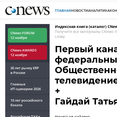
ГЛАВНАЯ
НОВОСТИ
АНАЛИТИКА
КО
Индексная книга (каталог) CNe
Получите все материалы CNews 
CNews FORUM
слову
12 ноября
Первый кан
CNews AWARDS
12 ноября
федеральный
Общественн
30 лет рынку ERP
в России
телевидени
Главные
+
ИТ-сценарии
2026
Гайдай Тать
10 лет российского
бэкапа
Российские ПАКи
Ничего не найдено