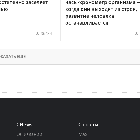
остепенно заселяет
часы-хронометр организма 
нью
когда они выходят из строя,
развитие человека
останавливается
36434
КАЗАТЬ ЕЩЕ
CNews
Соцсети
Об издании
Max