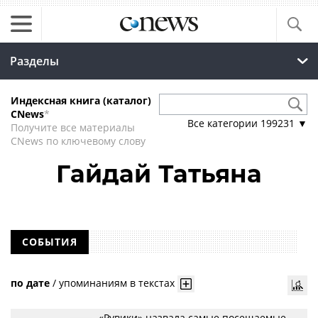
Разделы
Индексная книга (каталог)
CNews
*
Все категории
199231
▼
Получите все материалы
CNews по ключевому слову
Гайдай Татьяна
СОБЫТИЯ
по дате
/
упоминаниям в текстах
«Рувики» назвала самые посещаемые