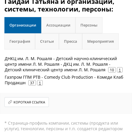
Гайдай Татьяна и организации,
системы, технологии, персоны:
Организации
Ассоциации
Персоны
География
Статьи
Пресса
Мероприятия
ДНКЦ им. Л. М. Рошаля - Детский научно-клинический
центр имени Л. М. Рошаля - ДКЦ им. Л. М. Рошаля -
Детский клинический центр имени Л. М. Рошаля
10
1
Газпром ГПМ РТВ - Comedy Club Production - Комеди Клаб
Продакшн
37
1
КОРОТКАЯ ССЫЛКА
* Страница-профиль компании, системы (продукта или
услуги), технологии, персоны и т.п. создается редактором