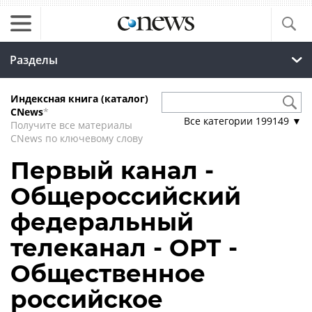
Разделы
Индексная книга (каталог)
CNews
*
Все категории
199149
▼
Получите все материалы
CNews по ключевому слову
Первый канал -
Общероссийский
федеральный
телеканал - ОРТ -
Общественное
российское