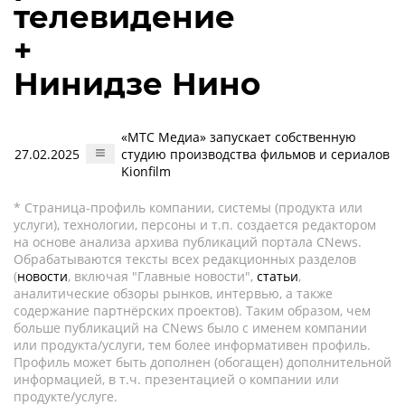
телевидение
+
Нинидзе Нино
«МТС Медиа» запускает собственную
27.02.2025
студию производства фильмов и сериалов
Kionfilm
* Страница-профиль компании, системы (продукта или
услуги), технологии, персоны и т.п. создается редактором
на основе анализа архива публикаций портала CNews.
Обрабатываются тексты всех редакционных разделов
(
новости
, включая "Главные новости",
статьи
,
аналитические обзоры рынков, интервью, а также
содержание партнёрских проектов). Таким образом, чем
больше публикаций на CNews было с именем компании
или продукта/услуги, тем более информативен профиль.
Профиль может быть дополнен (обогащен) дополнительной
информацией, в т.ч. презентацией о компании или
продукте/услуге.