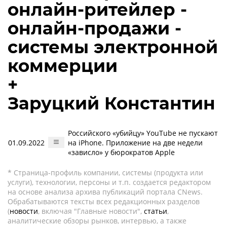
онлайн-ритейлер -
онлайн-продажи -
системы электронной
коммерции
+
Заруцкий Константин
Российского «убийцу» YouTube не пускают
01.09.2022
на iPhone. Приложение на две недели
«зависло» у бюрократов Apple
* Страница-профиль компании, системы (продукта или
услуги), технологии, персоны и т.п. создается редактором
на основе анализа архива публикаций портала CNews.
Обрабатываются тексты всех редакционных разделов
(
новости
, включая "Главные новости",
статьи
,
аналитические обзоры рынков, интервью, а также