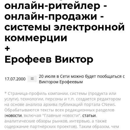
онлайн-ритейлер -
онлайн-продажи -
системы электронной
коммерции
+
Ерофеев Виктор
20 июля в Сети можно будет пообщаться с
17.07.2000
Виктором Ерофеевым
* Страница-профиль компании, системы (продукта или
услуги), технологии, персоны и т.п. создается редактором
на основе анализа архива публикаций портала CNews.
Обрабатываются тексты всех редакционных разделов
(
новости
, включая "Главные новости",
статьи
,
аналитические обзоры рынков, интервью, а также
содержание партнёрских проектов). Таким образом, чем