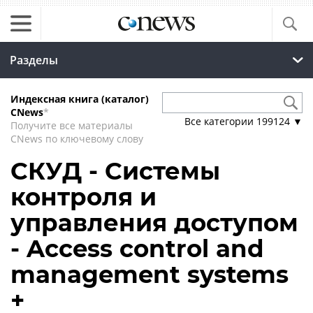
Разделы
Индексная книга (каталог)
CNews
*
Все категории
199124
▼
Получите все материалы
CNews по ключевому слову
СКУД - Системы
контроля и
управления доступом
- Access control and
management systems
+