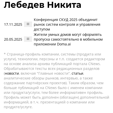
Лебедев Никита
Конференция СКУД 2025 объединит
17.11.2025
рынок систем контроля и управления
доступом
Жители умных домов могут оформлять
20.05.2025
пропуска самостоятельно в мобильном
приложении Doma.ai
* Страница-профиль компании, системы (продукта или
услуги), технологии, персоны и т.п. создается редактором
на основе анализа архива публикаций портала CNews.
Обрабатываются тексты всех редакционных разделов
(
новости
, включая "Главные новости",
статьи
,
аналитические обзоры рынков, интервью, а также
содержание партнёрских проектов). Таким образом, чем
больше публикаций на CNews было с именем компании
или продукта/услуги, тем более информативен профиль.
Профиль может быть дополнен (обогащен) дополнительной
информацией, в т.ч. презентацией о компании или
продукте/услуге.