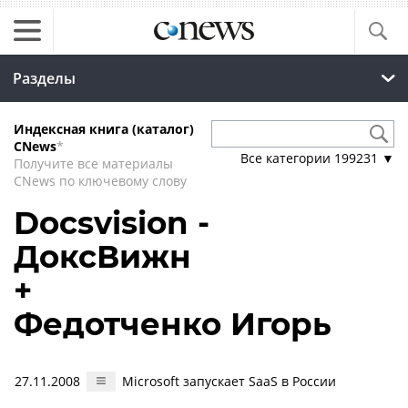
Разделы
Индексная книга (каталог)
CNews
*
Все категории
199231
▼
Получите все материалы
CNews по ключевому слову
Docsvision -
ДоксВижн
+
Федотченко Игорь
27.11.2008
Microsoft запускает SaaS в России