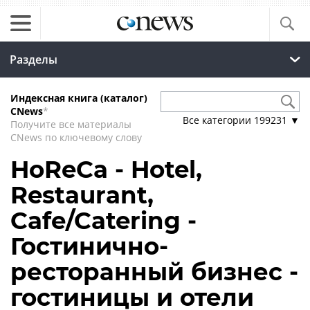
Разделы
Индексная книга (каталог)
CNews
*
Все категории
199231
▼
Получите все материалы
CNews по ключевому слову
HoReCa - Hotel,
Restaurant,
Cafe/Catering -
Гостинично-
ресторанный бизнес -
гостиницы и отели