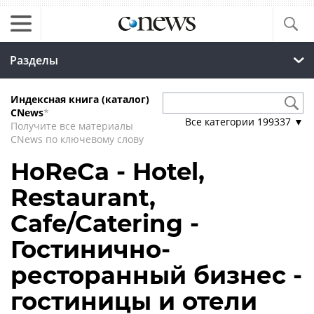
Разделы
Индексная книга (каталог)
CNews
*
Все категории
199337
▼
Получите все материалы
CNews по ключевому слову
HoReCa - Hotel,
Restaurant,
Cafe/Catering -
Гостинично-
ресторанный бизнес -
гостиницы и отели