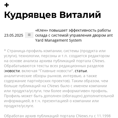
+
Кудрявцев Виталий
«Клен» повышает эффективность работы
23.05.2025
склада с системой управления двором ant
Yard Management System
* Страница-профиль компании, системы (продукта или
услуги), технологии, персоны и т.п. создается редактором
на основе анализа архива публикаций портала CNews.
Обрабатываются тексты всех редакционных разделов
(
новости
, включая "Главные новости",
статьи
,
аналитические обзоры рынков, интервью, а также
содержание партнёрских проектов). Таким образом, чем
больше публикаций на CNews было с именем компании
или продукта/услуги, тем более информативен профиль.
Профиль может быть дополнен (обогащен) дополнительной
информацией, в т.ч. презентацией о компании или
продукте/услуге.
Обработан архив публикаций портала CNews.ru c 11.1998