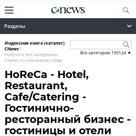
Разделы
Индексная книга (каталог)
CNews
*
Все категории
199124
▼
Получите все материалы
CNews по ключевому слову
HoReCa - Hotel,
Restaurant,
Cafe/Catering -
Гостинично-
ресторанный бизнес -
гостиницы и отели