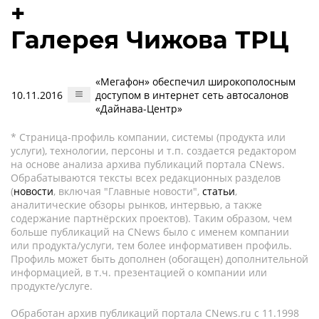
+
Галерея Чижова ТРЦ
«Мегафон» обеспечил широкополосным
10.11.2016
доступом в интернет сеть автосалонов
«Дайнава-Центр»
* Страница-профиль компании, системы (продукта или
услуги), технологии, персоны и т.п. создается редактором
на основе анализа архива публикаций портала CNews.
Обрабатываются тексты всех редакционных разделов
(
новости
, включая "Главные новости",
статьи
,
аналитические обзоры рынков, интервью, а также
содержание партнёрских проектов). Таким образом, чем
больше публикаций на CNews было с именем компании
или продукта/услуги, тем более информативен профиль.
Профиль может быть дополнен (обогащен) дополнительной
информацией, в т.ч. презентацией о компании или
продукте/услуге.
Обработан архив публикаций портала CNews.ru c 11.1998