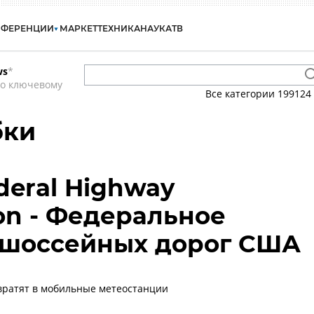
НФЕРЕНЦИИ
МАРКЕТ
ТЕХНИКА
НАУКА
ТВ
ws
*
по ключевому
Все категории
199124
бки
ederal Highway
ion - Федеральное
 шоссейных дорог США
вратят в мобильные метеостанции