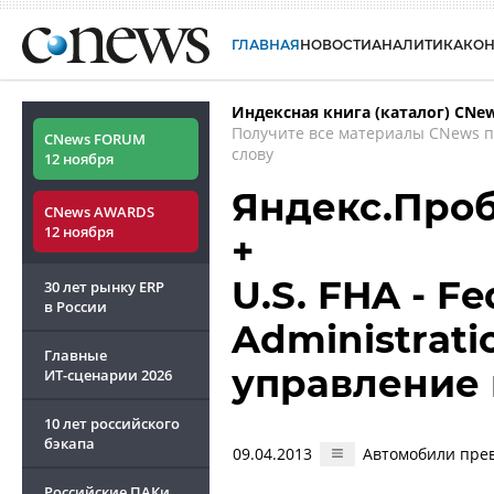
ГЛАВНАЯ
НОВОСТИ
АНАЛИТИКА
КО
Индексная книга (каталог) CNe
Получите все материалы CNews 
CNews FORUM
слову
12 ноября
Яндекс.Про
CNews AWARDS
12 ноября
+
U.S. FHA - F
30 лет рынку ERP
в России
Administrat
Главные
управление
ИТ-сценарии
2026
10 лет российского
бэкапа
09.04.2013
Автомобили пре
Российские ПАКи