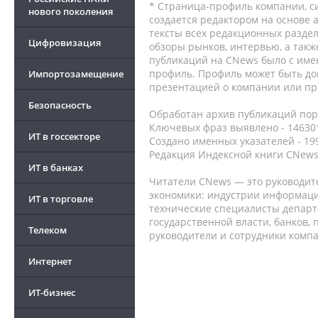
* Страница-профиль компании, сис
нового поколения
создается редактором на основе
тексты всех редакционных раздел
Цифровизация
обзоры рынков, интервью, а такж
публикаций на CNews было с име
профиль. Профиль может быть до
Импортозамещение
презентацией о компании или про
Безопасность
Обработан архив публикаций порт
Ключевых фраз выявлено - 146301
ИТ в госсекторе
Создано именных указателей - 19
Редакция Индексной книги CNews
ИТ в банках
Читатели CNews — это руководит
экономики: индустрии информаци
ИТ в торговле
технические специалисты депар
государственной власти, банков,
Телеком
руководители и сотрудники комп
Интернет
ИТ-бизнес