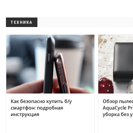
ТЕХНИКА
Как безопасно купить б/у
Обзор пылес
смартфон: подробная
AquaCycle Pr
инструкция
уборка без 