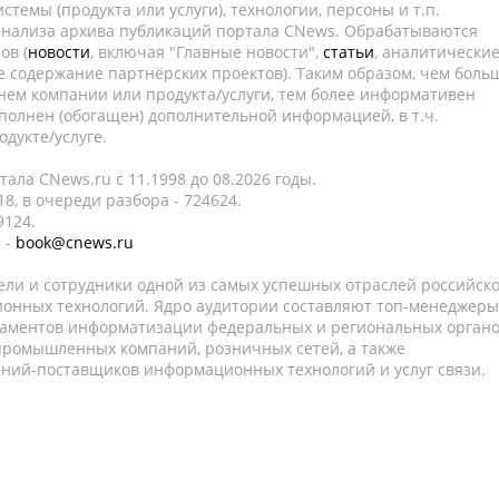
темы (продукта или услуги), технологии, персоны и т.п.
 анализа архива публикаций портала CNews. Обрабатываются
ов (
новости
, включая "Главные новости",
статьи
, аналитически
е содержание партнёрских проектов). Таким образом, чем боль
нем компании или продукта/услуги, тем более информативен
полнен (обогащен) дополнительной информацией, в т.ч.
дукте/услуге.
ала CNews.ru c 11.1998 до 08.2026 годы.
8, в очереди разбора - 724624.
9124.
 -
book@cnews.ru
ели и сотрудники одной из самых успешных отраслей российск
онных технологий. Ядро аудитории составляют топ-менеджеры
таментов информатизации федеральных и региональных орган
 промышленных компаний, розничных сетей, а также
аний-поставщиков информационных технологий и услуг связи.