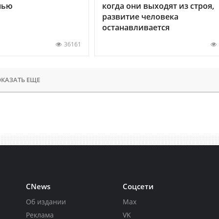
нью
когда они выходят из строя,
развитие человека
останавливается
36161
КАЗАТЬ ЕЩЕ
CNews
Соцсети
Об издании
Max
Реклама
VK