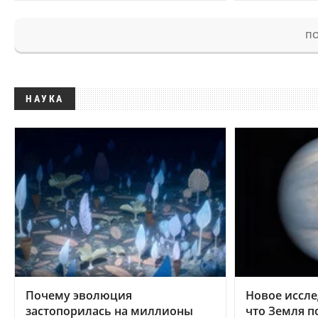
ПО
НАУКА
Почему эволюция
Новое иссле
застопорилась на миллионы
что Земля п