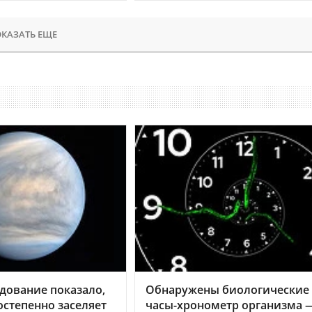
КАЗАТЬ ЕЩЕ
дование показало,
Обнаружены биологические
остепенно заселяет
часы-хронометр организма 