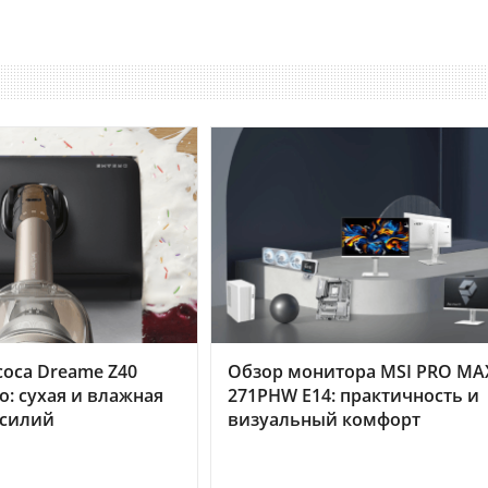
оса Dreame Z40
Обзор монитора MSI PRO MA
o: сухая и влажная
271PHW E14: практичность и
усилий
визуальный комфорт