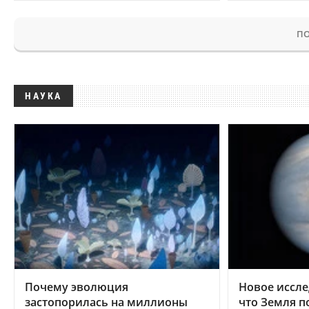
ПО
НАУКА
Почему эволюция
Новое иссле
застопорилась на миллионы
что Земля п