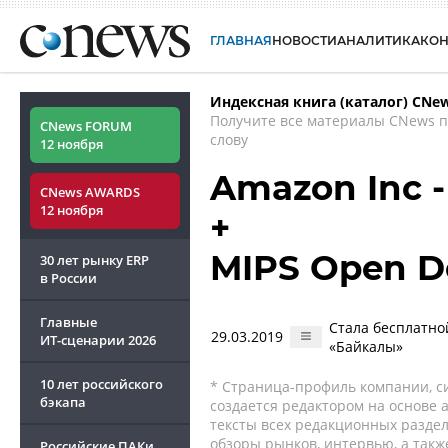
ГЛАВНАЯ
НОВОСТИ
АНАЛИТИКА
КО
Индексная книга (каталог) CNe
Получите все материалы CNews 
CNews FORUM
слову
12 ноября
Amazon Inc 
CNews AWARDS
12 ноября
+
MIPS Open D
30 лет рынку ERP
в России
Главные
Стала бесплатно
29.03.2019
ИТ-сценарии
2026
«Байкалы»
10 лет российского
* Страница-профиль компании, сис
бэкапа
создается редактором на основе
тексты всех редакционных раздел
обзоры рынков, интервью, а такж
Российские ПАКи