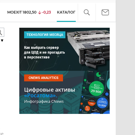
MOEXIT
1802,50
-0,23
КАТАЛОГ
ТЕХНОЛОГИЯ МЕСЯЦА
▼
Как выбрать сервер
для ЦОД и не прогадать
в перспективе
CNEWS ANALYTICS
Цифровые активы
«Росатома».
Инфографика CNews
е
ше