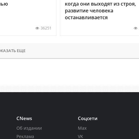
нью
когда они выходят из строя,
развитие человека
останавливается
36251
КАЗАТЬ ЕЩЕ
CNews
Соцсети
Об издании
Max
Реклама
VK