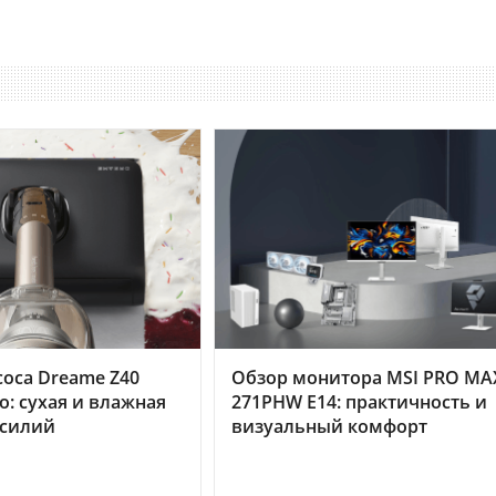
оса Dreame Z40
Обзор монитора MSI PRO MA
o: сухая и влажная
271PHW E14: практичность и
усилий
визуальный комфорт