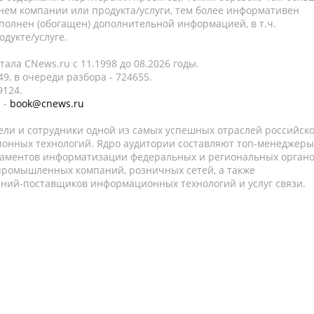
нем компании или продукта/услуги, тем более информативен
полнен (обогащен) дополнительной информацией, в т.ч.
дукте/услуге.
ала CNews.ru c 11.1998 до 08.2026 годы.
9, в очереди разбора - 724655.
9124.
 -
book@cnews.ru
ели и сотрудники одной из самых успешных отраслей российск
онных технологий. Ядро аудитории составляют топ-менеджеры
таментов информатизации федеральных и региональных орган
 промышленных компаний, розничных сетей, а также
аний-поставщиков информационных технологий и услуг связи.