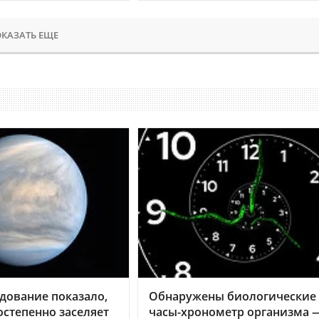
КАЗАТЬ ЕЩЕ
дование показало,
Обнаружены биологические
остепенно заселяет
часы-хронометр организма 