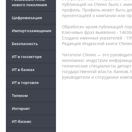
публикаций на CNews было с име
нового поколения
профиль. Профиль может быть до
презентацией о компании или про
Цифровизация
Обработан архив публикаций порт
Импортозамещение
Ключевых фраз выявлено - 146304
Создано именных указателей - 19
Редакция Индексной книги CNews
Безопасность
Читатели CNews — это руководит
ИТ в госсекторе
экономики: индустрии информаци
технические специалисты депар
ИТ в банках
государственной власти, банков,
руководители и сотрудники комп
ИТ в торговле
Телеком
Интернет
ИТ-бизнес