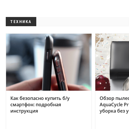
ТЕХНИКА
Как безопасно купить б/у
Обзор пылес
смартфон: подробная
AquaCycle Pr
инструкция
уборка без 