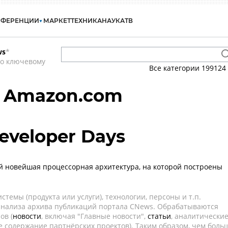
НФЕРЕНЦИИ
МАРКЕТ
ТЕХНИКА
НАУКА
ТВ
ws
*
по ключевому
Все категории
199124
- Amazon.com
eveloper Days
й новейшая процессорная архитектура, на которой построены
темы (продукта или услуги), технологии, персоны и т.п.
 анализа архива публикаций портала CNews. Обрабатываются
ов (
новости
, включая "Главные новости",
статьи
, аналитически
е содержание партнёрских проектов). Таким образом, чем боль