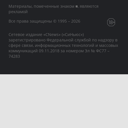
Материалы, помеченные знаком ■, являются
рекламой
Все права защищены © 1995 – 2026
Сетевое издание «CNews» («СиНьюс»)
зарегистрировано Федеральной службой по надзору в
сфере связи, информационных технологий и массовых
коммуникаций 09.11.2018 за номером Эл № ФС77 –
74283