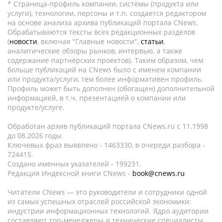
* Страница-профиль компании, системы (продукта или
услуги), технологии, персоны и т.п. создается редактором
на основе анализа архива публикаций портала CNews.
Обрабатываются тексты всех редакционных разделов
(
новости
, включая "Главные новости",
статьи
,
аналитические обзоры рынков, интервью, а также
содержание партнёрских проектов). Таким образом, чем
больше публикаций на CNews было с именем компании
или продукта/услуги, тем более информативен профиль.
Профиль может быть дополнен (обогащен) дополнительной
информацией, в т.ч. презентацией о компании или
продукте/услуге.
Обработан архив публикаций портала CNews.ru c 11.1998
до 08.2026 годы.
Ключевых фраз выявлено - 1463330, в очереди разбора -
724415.
Создано именных указателей - 199231.
Редакция Индексной книги CNews -
book@cnews.ru
Читатели CNews — это руководители и сотрудники одной
из самых успешных отраслей российской экономики:
индустрии информационных технологий. Ядро аудитории
составляют топ-менеджеры и технические специалисты