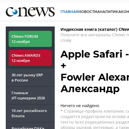
ГЛАВНАЯ
НОВОСТИ
АНАЛИТИКА
КО
Индексная книга (каталог) CNe
Получите все материалы CNews 
CNews FORUM
слову
12 ноября
Apple Safari 
CNews AWARDS
12 ноября
+
Fowler Alexa
30 лет рынку ERP
в России
Александр
Главные
ИТ-сценарии
2026
Ничего не найдено
10 лет российского
* Страница-профиль компании, сис
бэкапа
создается редактором на основе
тексты всех редакционных раздел
обзоры рынков, интервью, а такж
Российские ПАКи