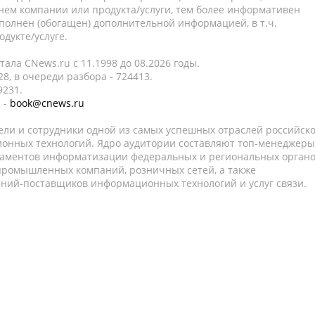
нем компании или продукта/услуги, тем более информативен
полнен (обогащен) дополнительной информацией, в т.ч.
дукте/услуге.
ала CNews.ru c 11.1998 до 08.2026 годы.
8, в очереди разбора - 724413.
9231.
 -
book@cnews.ru
ели и сотрудники одной из самых успешных отраслей российск
онных технологий. Ядро аудитории составляют топ-менеджеры
таментов информатизации федеральных и региональных орган
 промышленных компаний, розничных сетей, а также
аний-поставщиков информационных технологий и услуг связи.