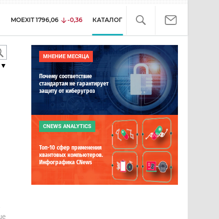
MOEXIT
1796,06
-0,36
КАТАЛОГ
МНЕНИЕ МЕСЯЦА
▼
Почему соответствие
стандартам не гарантирует
защиту от киберугроз
CNEWS ANALYTICS
Топ-10 сфер применения
квантовых компьютеров.
Инфографика CNews
е
ше