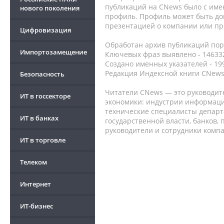
публикаций на CNews было с име
нового поколения
профиль. Профиль может быть до
презентацией о компании или про
Цифровизация
Обработан архив публикаций порт
Импортозамещение
Ключевых фраз выявлено - 146332
Создано именных указателей - 19
Редакция Индексной книги CNews
Безопасность
Читатели CNews — это руководит
ИТ в госсекторе
экономики: индустрии информаци
технические специалисты депар
ИТ в банках
государственной власти, банков,
руководители и сотрудники комп
ИТ в торговле
Телеком
Интернет
ИТ-бизнес