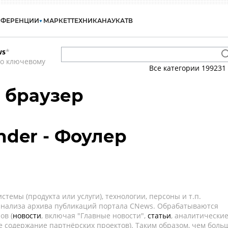
НФЕРЕНЦИИ
МАРКЕТ
ТЕХНИКА
НАУКА
ТВ
ws
*
по ключевому
Все категории
199231
- браузер
nder - Фоулер
темы (продукта или услуги), технологии, персоны и т.п.
 анализа архива публикаций портала CNews. Обрабатываются
ов (
новости
, включая "Главные новости",
статьи
, аналитически
е содержание партнёрских проектов). Таким образом, чем боль