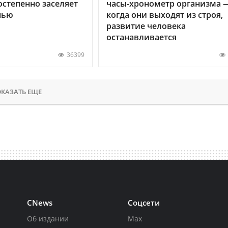
остепенно заселяет
часы-хронометр организма 
нью
когда они выходят из строя,
развитие человека
останавливается
36399
КАЗАТЬ ЕЩЕ
CNews
Соцсети
Об издании
Max