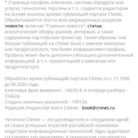
* Страница-профиль компании, системы (продукта или
услуги), технологии, персоны и т.п. создается редактором
на основе анализа архива публикаций портала CNews.
Обрабатываются тексты всех редакционных разделов
(
новости
, включая "Главные новости",
статьи
,
аналитические обзоры рынков, интервью, а также
содержание партнёрских проектов). Таким образом, чем
больше публикаций на CNews было с именем компании
или продукта/услуги, тем более информативен профиль.
Профиль может быть дополнен (обогащен) дополнительной
информацией, в т.ч. презентацией о компании или
продукте/услуге.
Обработан архив публикаций портала CNews.ru c 11.1998
до 08.2026 годы.
Ключевых фраз выявлено - 1463018, в очереди разбора -
724624.
Создано именных указателей - 199124.
Редакция Индексной книги CNews -
book@cnews.ru
Читатели CNews — это руководители и сотрудники одной
из самых успешных отраслей российской экономики:
индустрии информационных технологий. Ядро аудитории
составляют топ-менеджеры и технические специалисты