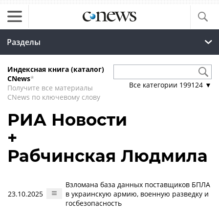
Разделы
Индексная книга (каталог)
CNews
*
Все категории
199124
▼
Получите все материалы
CNews по ключевому слову
РИА Новости
+
Рабчинская Людмила
Взломана база данных поставщиков БПЛА
23.10.2025
в украинскую армию, военную разведку и
госбезопасность