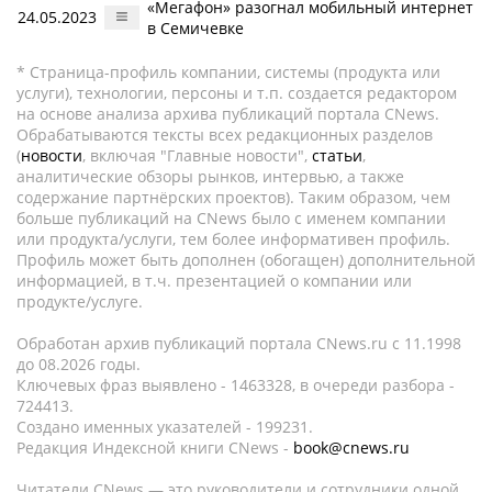
«Мегафон» разогнал мобильный интернет
24.05.2023
в Семичевке
* Страница-профиль компании, системы (продукта или
услуги), технологии, персоны и т.п. создается редактором
на основе анализа архива публикаций портала CNews.
Обрабатываются тексты всех редакционных разделов
(
новости
, включая "Главные новости",
статьи
,
аналитические обзоры рынков, интервью, а также
содержание партнёрских проектов). Таким образом, чем
больше публикаций на CNews было с именем компании
или продукта/услуги, тем более информативен профиль.
Профиль может быть дополнен (обогащен) дополнительной
информацией, в т.ч. презентацией о компании или
продукте/услуге.
Обработан архив публикаций портала CNews.ru c 11.1998
до 08.2026 годы.
Ключевых фраз выявлено - 1463328, в очереди разбора -
724413.
Создано именных указателей - 199231.
Редакция Индексной книги CNews -
book@cnews.ru
Читатели CNews — это руководители и сотрудники одной