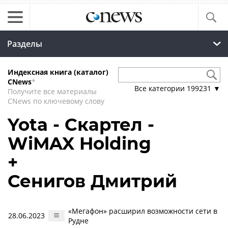
Разделы
Индексная книга (каталог)
CNews
*
Все категории
199231
▼
Получите все материалы
CNews по ключевому слову
Yota - Скартел -
WiMAX Holding
+
Сенигов Дмитрий
«Мегафон» расширил возможности сети в
28.06.2023
Рудне