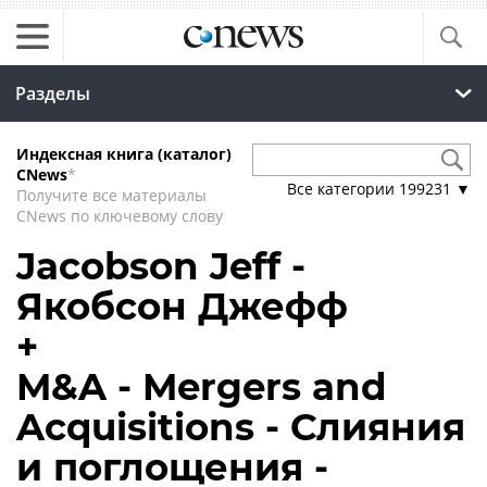
Разделы
Индексная книга (каталог)
CNews
*
Все категории
199231
▼
Получите все материалы
CNews по ключевому слову
Jacobson Jeff -
Якобсон Джефф
+
M&A - Mergers and
Acquisitions - Слияния
и поглощения -