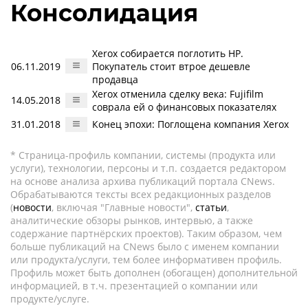
Консолидация
Xerox собирается поглотить HP.
06.11.2019
Покупатель стоит втрое дешевле
продавца
Xerox отменила сделку века: Fujifilm
14.05.2018
соврала ей о финансовых показателях
31.01.2018
Конец эпохи: Поглощена компания Xerox
* Страница-профиль компании, системы (продукта или
услуги), технологии, персоны и т.п. создается редактором
на основе анализа архива публикаций портала CNews.
Обрабатываются тексты всех редакционных разделов
(
новости
, включая "Главные новости",
статьи
,
аналитические обзоры рынков, интервью, а также
содержание партнёрских проектов). Таким образом, чем
больше публикаций на CNews было с именем компании
или продукта/услуги, тем более информативен профиль.
Профиль может быть дополнен (обогащен) дополнительной
информацией, в т.ч. презентацией о компании или
продукте/услуге.