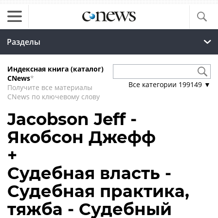
Разделы
Индексная книга (каталог)
CNews
*
Все категории
199149
▼
Получите все материалы
CNews по ключевому слову
Jacobson Jeff -
Якобсон Джефф
+
Судебная власть -
Судебная практика,
тяжба - Судебный