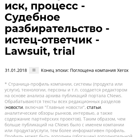
иск, процесс -
Судебное
разбирательство -
истец-ответчик -
Lawsuit, trial
31.01.2018
Конец эпохи: Поглощена компания Xerox
* Страница-профиль компании, системы (продукта или
услуги), технологии, персоны и т.п. создается редактором
на основе анализа архива публикаций портала CNews.
Обрабатываются тексты всех редакционных разделов
(
новости
, включая "Главные новости",
статьи
,
аналитические обзоры рынков, интервью, а также
содержание партнёрских проектов). Таким образом, чем
больше публикаций на CNews было с именем компании
или продукта/услуги, тем более информативен профиль.
Профиль может быть дополнен (обогащен) дополнительной