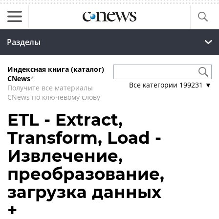
Разделы
Индексная книга (каталог)
CNews
*
Все категории
199231
▼
Получите все материалы
CNews по ключевому слову
ETL - Extract,
Transform, Load -
Извлечение,
преобразование,
загрузка данных
+