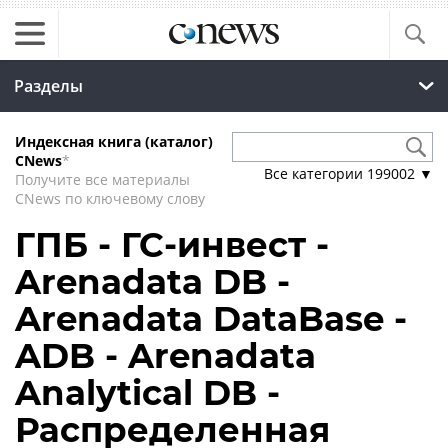
Разделы
Индексная книга (каталог)
CNews
*
Все категории
199002
▼
Получите все материалы
CNews по ключевому слову
ГПБ - ГС-инвест -
Arenadata DB -
Arenadata DataBase -
ADB - Arenadata
Analytical DB -
Распределенная