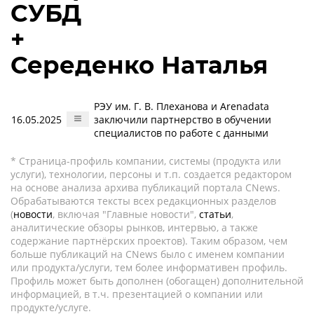
СУБД
+
Середенко Наталья
РЭУ им. Г. В. Плеханова и Arenadata
16.05.2025
заключили партнерство в обучении
специалистов по работе с данными
* Страница-профиль компании, системы (продукта или
услуги), технологии, персоны и т.п. создается редактором
на основе анализа архива публикаций портала CNews.
Обрабатываются тексты всех редакционных разделов
(
новости
, включая "Главные новости",
статьи
,
аналитические обзоры рынков, интервью, а также
содержание партнёрских проектов). Таким образом, чем
больше публикаций на CNews было с именем компании
или продукта/услуги, тем более информативен профиль.
Профиль может быть дополнен (обогащен) дополнительной
информацией, в т.ч. презентацией о компании или
продукте/услуге.