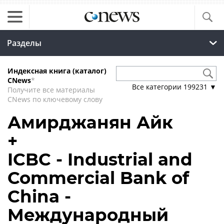
Разделы
Индексная книга (каталог)
CNews
*
Все категории
199231
▼
Получите все материалы
CNews по ключевому слову
Амирджанян Айк
+
ICBC - Industrial and
Commercial Bank of
China -
Международный