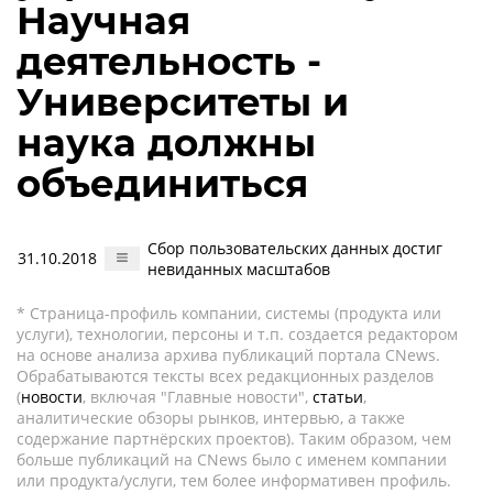
Научная
деятельность -
Университеты и
наука должны
объединиться
Сбор пользовательских данных достиг
31.10.2018
невиданных масштабов
* Страница-профиль компании, системы (продукта или
услуги), технологии, персоны и т.п. создается редактором
на основе анализа архива публикаций портала CNews.
Обрабатываются тексты всех редакционных разделов
(
новости
, включая "Главные новости",
статьи
,
аналитические обзоры рынков, интервью, а также
содержание партнёрских проектов). Таким образом, чем
больше публикаций на CNews было с именем компании
или продукта/услуги, тем более информативен профиль.