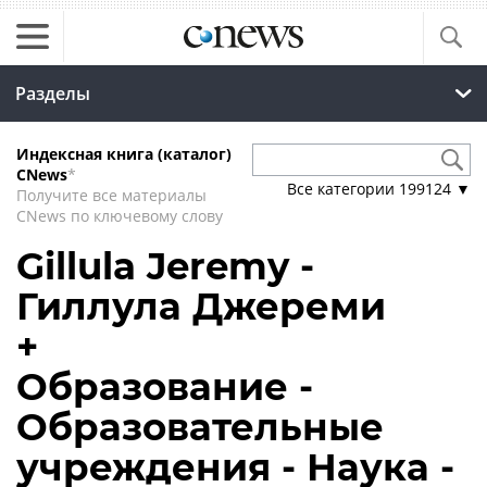
Разделы
Индексная книга (каталог)
CNews
*
Все категории
199124
▼
Получите все материалы
CNews по ключевому слову
Gillula Jeremy -
Гиллула Джереми
+
Образование -
Образовательные
учреждения - Наука -