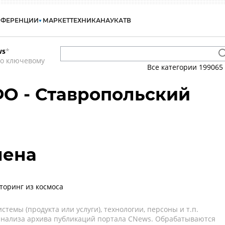
НФЕРЕНЦИИ
МАРКЕТ
ТЕХНИКА
НАУКА
ТВ
ws
*
по ключевому
Все категории
199065
ФО - Ставропольский
лена
торинг из космоса
темы (продукта или услуги), технологии, персоны и т.п.
 анализа архива публикаций портала CNews. Обрабатываются