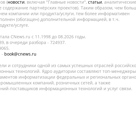
ов (
новости
, включая "Главные новости",
статьи
, аналитически
е содержание партнёрских проектов). Таким образом, чем боль
нем компании или продукта/услуги, тем более информативен
полнен (обогащен) дополнительной информацией, в т.ч.
дукте/услуге.
ала CNews.ru c 11.1998 до 08.2026 годы.
9, в очереди разбора - 724937.
9065.
 -
book@cnews.ru
ели и сотрудники одной из самых успешных отраслей российск
онных технологий. Ядро аудитории составляют топ-менеджеры
таментов информатизации федеральных и региональных орган
 промышленных компаний, розничных сетей, а также
аний-поставщиков информационных технологий и услуг связи.