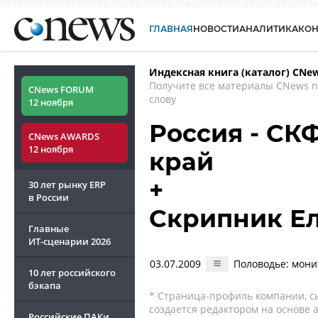
ГЛАВНАЯ
НОВОСТИ
АНАЛИТИКА
КО
Индексная книга (каталог) CNe
Получите все материалы CNews 
CNews FORUM
слову
12 ноября
Россия - СК
CNews AWARDS
12 ноября
край
+
30 лет рынку ERP
в России
Скрипник Е
Главные
ИТ-сценарии
2026
03.07.2009
Половодье: мони
10 лет российского
бэкапа
* Страница-профиль компании, сис
создается редактором на основе
Российские ПАКи