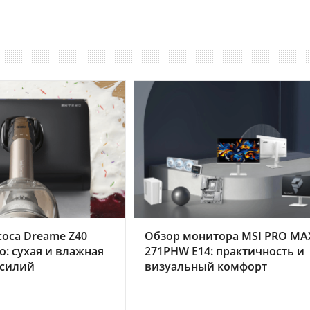
оса Dreame Z40
Обзор монитора MSI PRO MA
o: сухая и влажная
271PHW E14: практичность и
усилий
визуальный комфорт