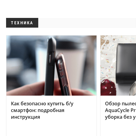
ТЕХНИКА
Как безопасно купить б/у
Обзор пылес
смартфон: подробная
AquaCycle Pr
инструкция
уборка без 