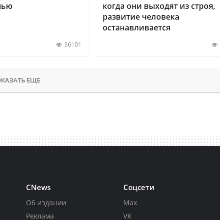
нью
когда они выходят из строя,
развитие человека
останавливается
36101
КАЗАТЬ ЕЩЕ
CNews
Соцсети
Об издании
Max
Реклама
VK