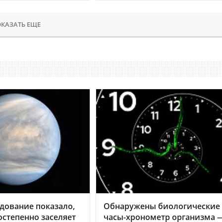
КАЗАТЬ ЕЩЕ
дование показало,
Обнаружены биологические
остепенно заселяет
часы-хронометр организма 