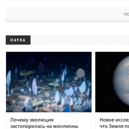
ПО
НАУКА
Почему эволюция
Новое иссле
застопорилась на миллионы
что Земля п