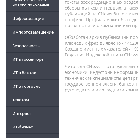
тексты всех редакционных раздел
нового поколения
обзоры рынков, интервью, а такж
публикаций на CNews было с име
Цифровизация
профиль. Профиль может быть до
презентацией о компании или про
Импортозамещение
Обработан архив публикаций порт
Ключевых фраз выявлено - 146298
Безопасность
Создано именных указателей - 19
Редакция Индексной книги CNews
ИТ в госсекторе
Читатели CNews — это руководит
экономики: индустрии информаци
ИТ в банках
технические специалисты депар
государственной власти, банков,
ИТ в торговле
руководители и сотрудники комп
Телеком
Интернет
ИТ-бизнес