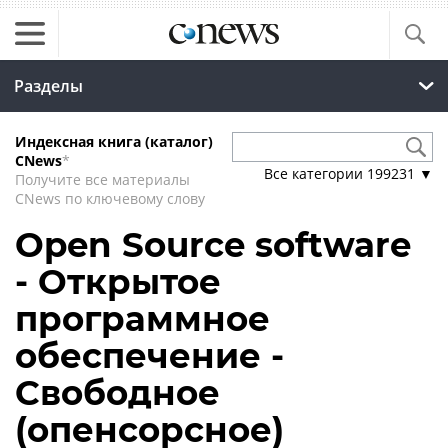
Разделы
Индексная книга (каталог)
CNews
*
Все категории
199231
▼
Получите все материалы
CNews по ключевому слову
Open Source software
- Открытое
программное
обеспечение -
Свободное
(опенсорсное)