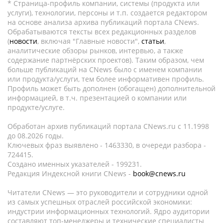
* Страница-профиль компании, системы (продукта или
услуги), технологии, персоны и т.п. создается редактором
на основе анализа архива публикаций портала CNews.
Обрабатываются тексты всех редакционных разделов
(
новости
, включая "Главные новости",
статьи
,
аналитические обзоры рынков, интервью, а также
содержание партнёрских проектов). Таким образом, чем
больше публикаций на CNews было с именем компании
или продукта/услуги, тем более информативен профиль.
Профиль может быть дополнен (обогащен) дополнительной
информацией, в т.ч. презентацией о компании или
продукте/услуге.
Обработан архив публикаций портала CNews.ru c 11.1998
до 08.2026 годы.
Ключевых фраз выявлено - 1463330, в очереди разбора -
724415.
Создано именных указателей - 199231.
Редакция Индексной книги CNews -
book@cnews.ru
Читатели CNews — это руководители и сотрудники одной
из самых успешных отраслей российской экономики:
индустрии информационных технологий. Ядро аудитории
составляют топ-менеджеры и технические специалисты