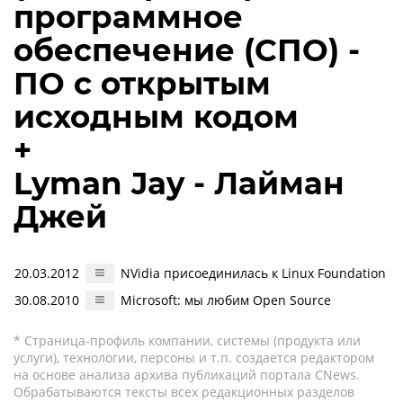
программное
обеспечение (СПО) -
ПО с открытым
исходным кодом
+
Lyman Jay - Лайман
Джей
20.03.2012
NVidia присоединилась к Linux Foundation
30.08.2010
Microsoft: мы любим Open Source
* Страница-профиль компании, системы (продукта или
услуги), технологии, персоны и т.п. создается редактором
на основе анализа архива публикаций портала CNews.
Обрабатываются тексты всех редакционных разделов