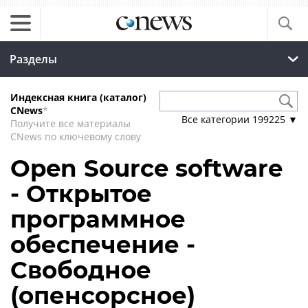
Разделы
Индексная книга (каталог)
CNews
*
Все категории
199225
▼
Получите все материалы
CNews по ключевому слову
Open Source software
- Открытое
программное
обеспечение -
Свободное
(опенсорсное)